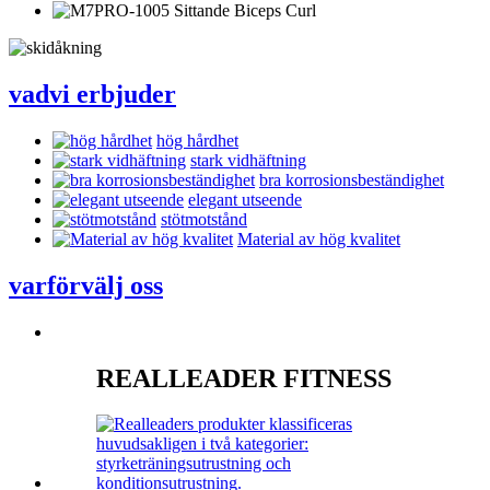
vad
vi erbjuder
hög hårdhet
stark vidhäftning
bra korrosionsbeständighet
elegant utseende
stötmotstånd
Material av hög kvalitet
varför
välj oss
REALLEADER FITNESS