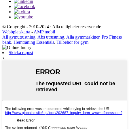
© Copyright - 2010-2024 : Alla rättigheter reserverade.
Webbplatskarta
-
AMP mobil
All gymutrustning
,
Abs utrustning
,
Alla gymmaskiner
,
Pro Fitness
bänk
,
Hemträning Essentials
,
Tillbehör för gym
,
Skicka e-post
x