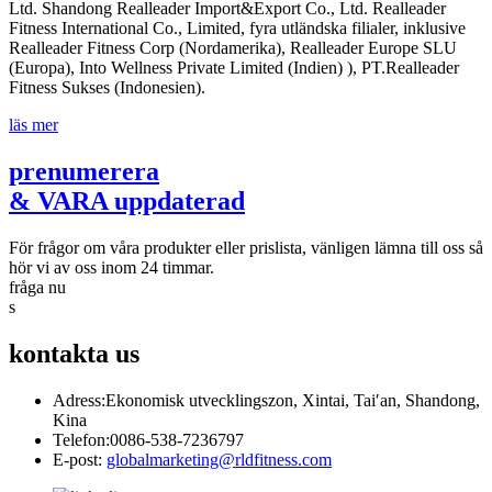
Ltd. Shandong Realleader Import&Export Co., Ltd. Realleader
Fitness International Co., Limited, fyra utländska filialer, inklusive
Realleader Fitness Corp (Nordamerika), Realleader Europe SLU
(Europa), Into Wellness Private Limited (Indien) ), PT.Realleader
Fitness Sukses (Indonesien).
läs mer
prenumerera
& VARA uppdaterad
För frågor om våra produkter eller prislista, vänligen lämna till oss så
hör vi av oss inom 24 timmar.
fråga nu
s
kontakta
us
Adress:
Ekonomisk utvecklingszon, Xintai, Tai′an, Shandong,
Kina
Telefon:
0086-538-7236797
E-post:
globalmarketing@rldfitness.com