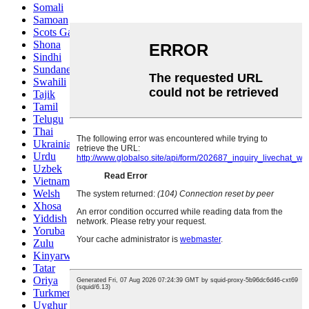
Somali
Samoan
Scots Gaelic
Shona
Sindhi
Sundanese
Swahili
Tajik
Tamil
Telugu
Thai
Ukrainian
Urdu
Uzbek
Vietnamese
Welsh
Xhosa
Yiddish
Yoruba
Zulu
Kinyarwanda
Tatar
Oriya
Turkmen
Uyghur