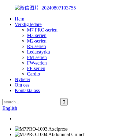
Hem
Verklig ledare
M7 PRO-serien
M3-serien
M2-serien
RS-serien
Ledarstyrka
FM-serien
FW-serien
PF-serien
Cardio
Nyheter
Om oss
Kontakta oss
English